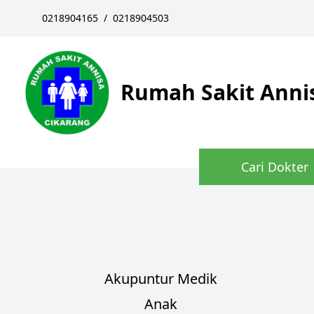
0218904165
/
0218904503
Rumah Sakit Anni
Cari Dokter
Akupuntur Medik
Anak