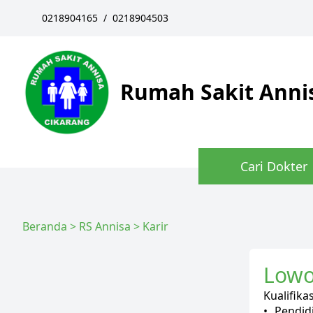
0218904165
/
0218904503
Rumah Sakit Anni
Cari Dokter
Beranda
>
RS Annisa
>
Karir
Lowo
Kualifikas
•	Pendi