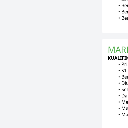
Be
Be
Be
MAR
KUALIFIK
Pr
S1
Be
Di
Se
Da
Me
Me
Ma