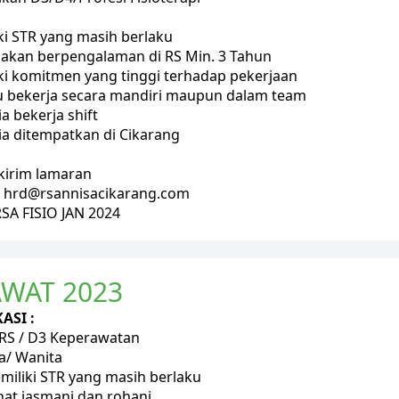
iki STR yang masih berlaku 
amakan berpengalaman di RS Min. 3 Tahun
iki komitmen yang tinggi terhadap pekerjaan
u bekerja secara mandiri maupun dalam team
ia bekerja shift
dia ditempatkan di Cikarang
 kirim lamaran
 : hrd@rsannisacikarang.com
RSA FISIO JAN 2024
WAT 2023
ASI :
RS / D3 Keperawatan
ia/ Wanita
miliki STR yang masih berlaku
hat jasmani dan rohani