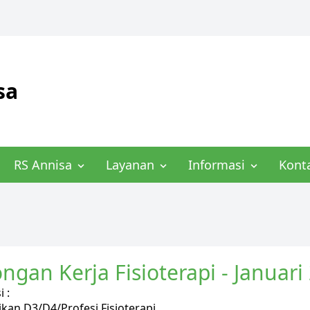
sa
RS Annisa
Layanan
Informasi
Kont
ngan Kerja Fisioterapi - Januari
i :
dikan D3/D4/Profesi Fisioterapi