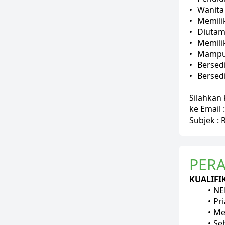
•	Wanita
•	Memil
•	Diut
•	Memil
•	Mamp
•	Bersed
•	Berse
Silahkan
ke Email
Subjek : 
PERA
KUALIFIK
NE
Pr
Me
Se