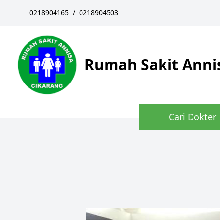
0218904165
/
0218904503
Rumah Sakit Anni
Cari Dokter