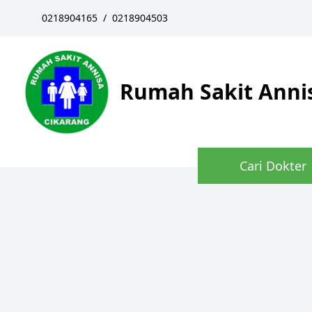
0218904165
/
0218904503
Rumah Sakit Anni
Cari Dokter